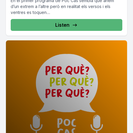
En el primer programa de Poc Cas sembla que anem
d’un extrem a l’altre però en realitat els versos i els
ventres es toquen....
Listen