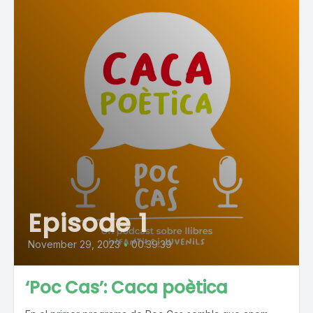
Episode 1
November 29, 2023
•
00:39:39
‘Poc Cas’: Caca poètica