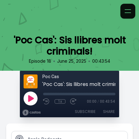
'Poc Cas': Sis llibres molt
criminals!
•
•
Episode 18
June 25, 2025
00:43:54
Poc Cas
'Poc Cas': Sis llibres molt criminals!
1x
00:00
/
00:43:54
SUBSCRIBE
SHARE