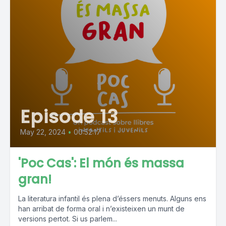
Episode 13
May 22, 2024
•
00:52:17
'Poc Cas': El món és massa
gran!
La literatura infantil és plena d’éssers menuts. Alguns ens
han arribat de forma oral i n’existeixen un munt de
versions pertot. Si us parlem...