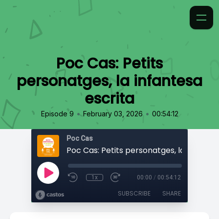
Poc Cas: Petits
personatges, la infantesa
escrita
•
•
Episode 9
February 03, 2026
00:54:12
Poc Cas
1x
00:00
/
00:54:12
SUBSCRIBE
SHARE