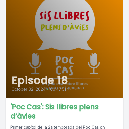
Episode 18
October 02, 2024
•
00:47:51
'Poc Cas': Sis llibres plens
d’àvies
Primer capítol de la 2a temporada del Poc Cas on