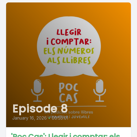
Episode 8
January 16, 2026
•
00:55:01
'Poc Cas': Llegir i comptar: els