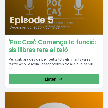
Episode 5
December 05, 2025
•
00:48:08
'Poc Cas': Comença la funció:
sis llibres rere el teló
Per sort, ara des de ben petits tots els infants van al
teatre amb l’escola i descobreixen tot allò que es viu i
se...
Listen