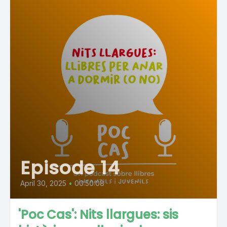
Episode 14
April 30, 2025
•
00:50:08
'Poc Cas': Nits llargues: sis