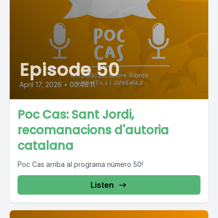
Episode 50
April 17, 2026
•
00:48:11
Poc Cas: Sant Jordi,
recomanacions d'autoria
catalana
Poc Cas arriba al programa número 50!
Listen