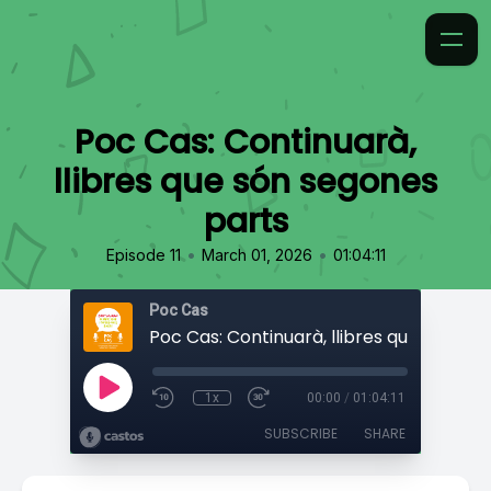
Poc Cas: Continuarà,
llibres que són segones
parts
•
•
Episode 11
March 01, 2026
01:04:11
Poc Cas
1x
00:00
/
01:04:11
SUBSCRIBE
SHARE