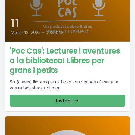
11
March 12, 2025
•
00:44:42
'Poc Cas': Lectures i aventures
a la biblioteca! Llibres per
grans i petits
Sis (o més) llibres que us faran venir ganes d'anar a la
vostra biblioteca del barri!
Listen