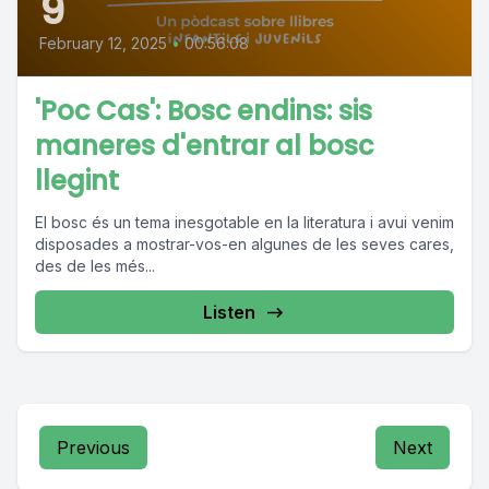
9
February 12, 2025
•
00:56:08
'Poc Cas': Bosc endins: sis
maneres d'entrar al bosc
llegint
El bosc és un tema inesgotable en la literatura i avui venim
disposades a mostrar-vos-en algunes de les seves cares,
des de les més...
Listen
Previous
Next