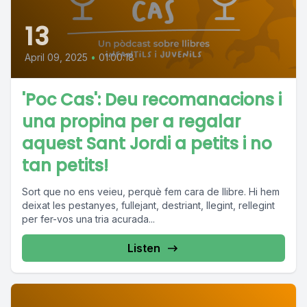
13
April 09, 2025
•
01:00:18
'Poc Cas': Deu recomanacions i
una propina per a regalar
aquest Sant Jordi a petits i no
tan petits!
Sort que no ens veieu, perquè fem cara de llibre. Hi hem
deixat les pestanyes, fullejant, destriant, llegint, rellegint
per fer-vos una tria acurada...
Listen