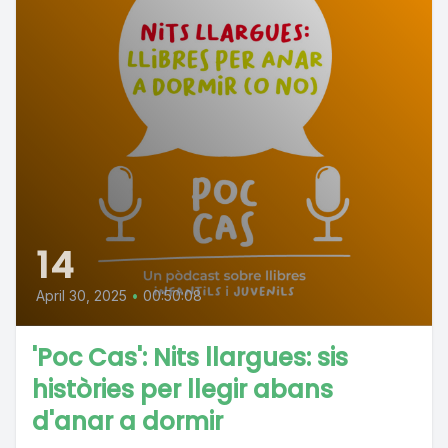
14
April 30, 2025
•
00:50:08
'Poc Cas': Nits llargues: sis
històries per llegir abans
d'anar a dormir