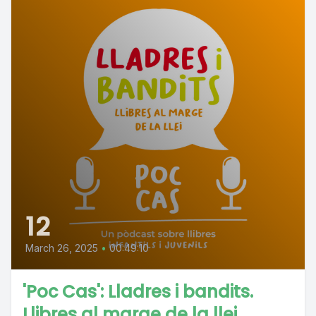
12
March 26, 2025
•
00:49:10
'Poc Cas': Lladres i bandits.
Llibres al marge de la llei