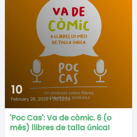
10
February 26, 2025
•
00:52:59
'Poc Cas': Va de còmic. 6 (o
més) llibres de talla única!